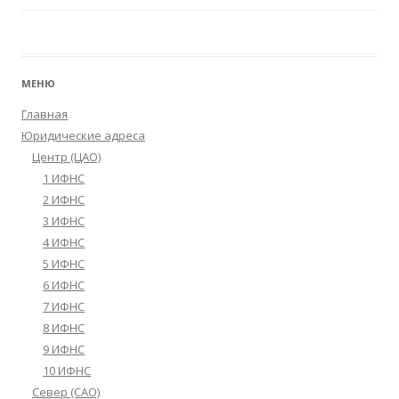
МЕНЮ
Главная
Юридические адреса
Центр (ЦАО)
1 ИФНС
2 ИФНС
3 ИФНС
4 ИФНС
5 ИФНС
6 ИФНС
7 ИФНС
8 ИФНС
9 ИФНС
10 ИФНС
Север (САО)