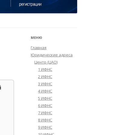
МЕНЮ
Главная
Юридические адреса
Центр (ЦАО)
1 ИФНС
2 ИФНС
3 ИФНС
й
4 ИФНС
5 ИФНС
6 ИФНС
7 ИФНС
8 ИФНС
9 ИФНС
10 ИФНС