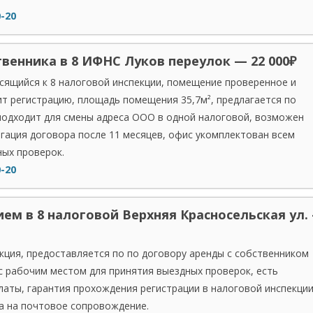
0-20
10 ИФНС
31 ИФНС
34 ИФНС
твенника в 8 ИФНС Луков переулок — 22 000₽
ящийся к 8 налоговой инспекции, помещение проверенное и
т регистрацию, площадь помещения 35,7м², предлагается по
подходит для смены адреса ООО в одной налоговой, возможен
гация договора после 11 месяцев, офис укомплектован всем
ых проверок.
0-20
ем в 8 налоговой Верхняя Красносельская ул.
кция, предоставляется по по договору аренды с собственником
 рабочим местом для принятия выездных проверок, есть
аты, гарантия прохождения регистрации в налоговой инспекции
а на почтовое сопровождение.