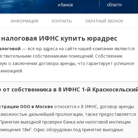
Перейти
к
ИНФОРМАЦИЯ
КОНТАКТЫ
ОБРАТНЫЙ ЗВОНОК
содержимому
1 ИФНС
 налоговая ИФНС купить юрадрес
2 ИФНС
13 ИФНС
алоговой
— все юр адреса на сайте нашей компании являются
йствительными собственниками помещений. Собственник
3 ИФНС
14 ИФНС
15 ИФНС
ую о заключении договора аренды, что гарантирует успешное
анизацией.
4 ИФНС
43 ИФНС
16 ИФНС
18 ИФНС
5 ИФНС
17 ИФНС
19 ИФНС
21 ИФНС
 от собственника в 8 ИФНС 1-й Красносельски
6 ИФНС
20 ИФНС
22 ИФНС
24 ИФНС
страции ООО в Москве
относится к 8 ИФНС, договор аренды
7 ИФНС
23 ИФНС
25 ИФНС
27 ИФНС
возможностью дальнейшей пролонгации, также предоставляется
 Принятие выездной проверки банка или налоговой инспекции
8 ИФНС
26 ИФНС
28 ИФНС
29 ИФНС
омещения 18м². Офис оборудован под принятие выездных
9 ИФНС
36 ИФНС
30 ИФНС
33 ИФНС