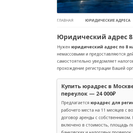
ГЛАВНАЯ
ЮРИДИЧЕСКИЕ АДРЕСА
ЦЕНТР (ЦАО)
Юридический адрес 8
СЕВЕР (САО)
Нужен
юридический адрес по 8 н
немассовыми и предоставляются де
СЕВЕРО-ВОСТОК (СВАО)
самостоятельно уведомляет налогов
прохождение регистрации Вашей орг
ВОСТОК (ВАО)
ЮГО-ВОСТОК (ЮВАО)
Купить юрадрес в Москве
переулок — 24 000₽
ЮГ (ЮАО)
Предлагается
юрадрес для реги
ЮГО-ЗАПАД (ЮЗАО)
рабочего места на 11 месяцев с 
договор аренды с собственником.
ЗАПАД (ЗАО)
включено в стоимость, площадь п
СЕВЕРО-ЗАПАД (СЗАО)
банковских и налоговых проверок.